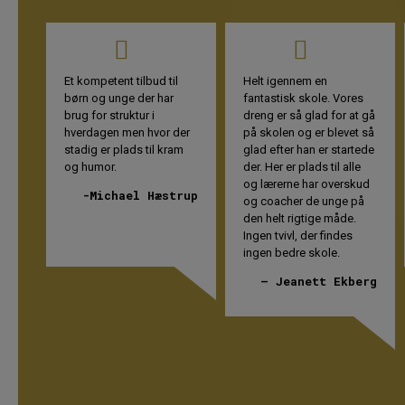
Helt igennem en
En fantastisk skole med
fantastisk skole. Vores
super dedikerede lærere
dreng er så glad for at gå
der gør alt for at eleven
er
på skolen og er blevet så
genvinder tilliden til
m
glad efter han er startede
lærere og læring.
der. Her er plads til alle
– Tina Borlund
og lærerne har overskud
rup
Jensen
og coacher de unge på
den helt rigtige måde.
Ingen tvivl, der findes
ingen bedre skole.
– Jeanett Ekberg