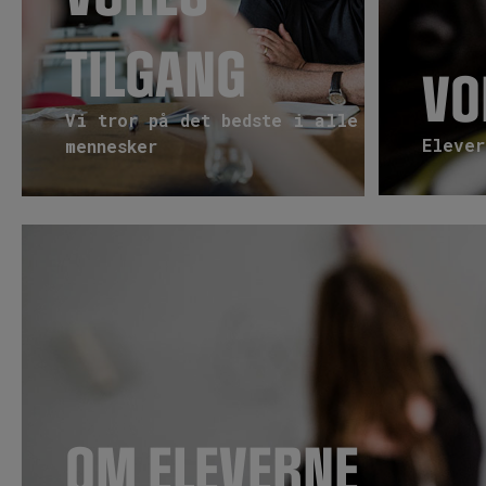
TILGANG
VO
Vi tror på det bedste i alle
Elever
mennesker
OM ELEVERNE