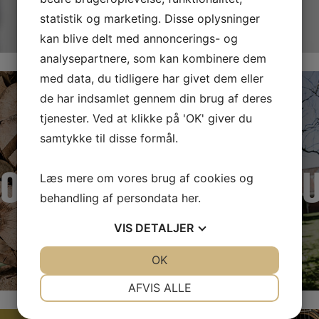
statistik og marketing. Disse oplysninger
kan blive delt med annoncerings- og
analysepartnere, som kan kombinere dem
med data, du tidligere har givet dem eller
de har indsamlet gennem din brug af deres
tjenester. Ved at klikke på 'OK' giver du
samtykke til disse formål.
 FORÆLDRE
TIL KOMM
Læs mere om vores brug af cookies og
behandling af persondata
her
.
VIS
DETALJER
JA
NEJ
OK
JA
NEJ
NØDVENDIGE
PRÆFERENCER
AFVIS ALLE
JA
NEJ
JA
NEJ