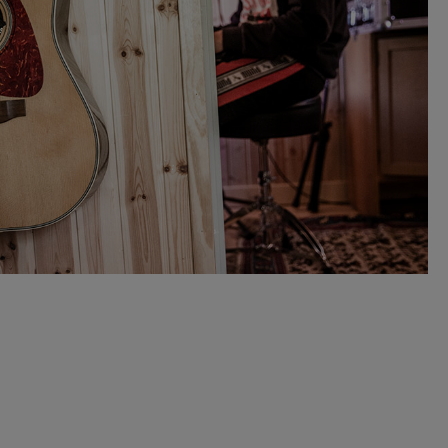
igennem en
En fantastisk skole med
stisk skole. Vores
super dedikerede lærere
 er så glad for at gå
der gør alt for at eleven
olen og er blevet så
genvinder tilliden til
efter han er startede
lærere og læring.
er er plads til alle
– Tina Borlund
rerne har overskud
Jensen
acher de unge på
elt rigtige måde.
tvivl, der findes
 bedre skole.
 Jeanett Ekberg