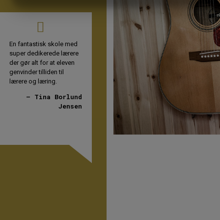
MARKETING
STATISTIK
Fantastisk skole i dejlige
Et kompetent tilbud til
Helt 
omgivelser, har aldrig
børn og unge der har
fanta
oplevet voksne på en
brug for struktur i
dreng
skole der vil de unge så
hverdagen men hvor der
på sk
meget som her.
stadig er plads til kram
glad 
Taknemlig for at i er der
og humor.
der. H
for min søn og at han
og læ
-Michael Hæstrup
efter mange års kamp
og co
med folkeskolen er endt
den h
et sted hvor han er glad
Ingen 
for at komme i skole
ingen
næsten hver dag.
–
-Henriette Selling