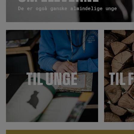
De er også ganske almindelige unge
TIL UNGE
TIL