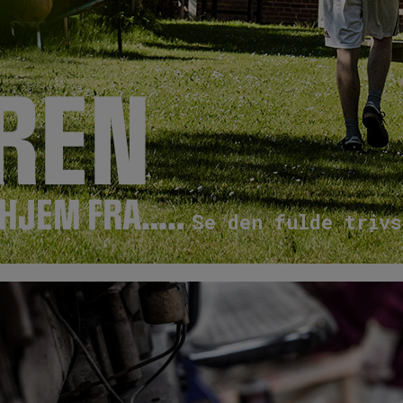
REN
 HJEM FRA…..
Se den fulde trivs