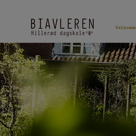
Hop
til
indholdet
Velkomm